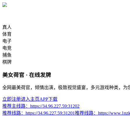
真人
体育
电子
电竞
捕鱼
棋牌
美女荷官 · 在线发牌
全网最美荷官，倾情出演，极致视觉盛宴，多元游戏种类，为
立即注册
进入主页
APP下载
推荐主线路：
https://34.96.227.59:31202
推荐线路：
https://34.96.227.59:31201
推荐线路：
https://www.1nz