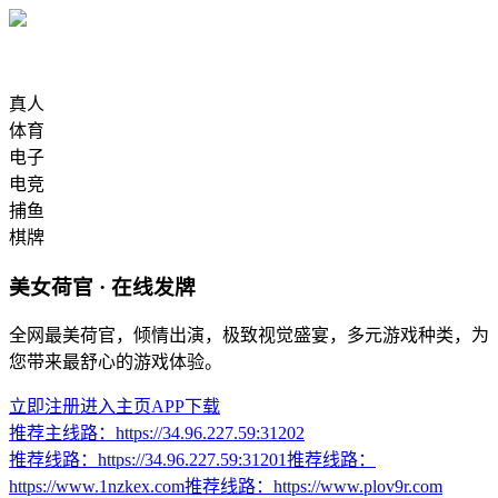
真人
体育
电子
电竞
捕鱼
棋牌
美女荷官 · 在线发牌
全网最美荷官，倾情出演，极致视觉盛宴，多元游戏种类，为
您带来最舒心的游戏体验。
立即注册
进入主页
APP下载
推荐主线路：
https://34.96.227.59:31202
推荐线路：
https://34.96.227.59:31201
推荐线路：
https://www.1nzkex.com
推荐线路：
https://www.plov9r.com