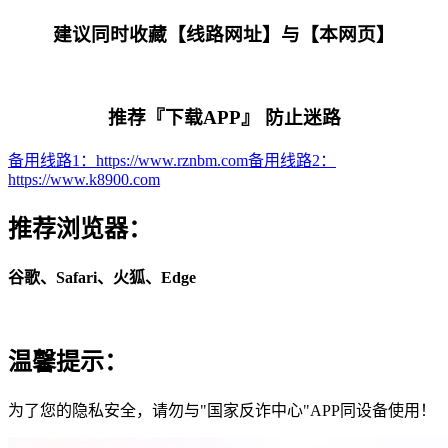
建议同时收藏【线路网址】与【本网页】
推荐『下载APP』 防止迷路
备用线路
1
：
https://www.rznbm.com
备用线路
2
：
https://www.k8900.com
推荐浏览器：
谷歌、Safari、火狐、Edge
温馨提示：
为了您的隐私安全，请勿与"国家反诈中心"APP同设备使用！