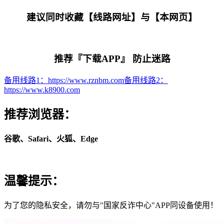
建议同时收藏【线路网址】与【本网页】
推荐『下载APP』 防止迷路
备用线路
1
：
https://www.rznbm.com
备用线路
2
：
https://www.k8900.com
推荐浏览器：
谷歌、Safari、火狐、Edge
温馨提示：
为了您的隐私安全，请勿与"国家反诈中心"APP同设备使用！