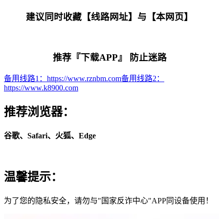
建议同时收藏【线路网址】与【本网页】
推荐『下载APP』 防止迷路
备用线路
1
：
https://www.rznbm.com
备用线路
2
：
https://www.k8900.com
推荐浏览器：
谷歌、Safari、火狐、Edge
温馨提示：
为了您的隐私安全，请勿与"国家反诈中心"APP同设备使用！