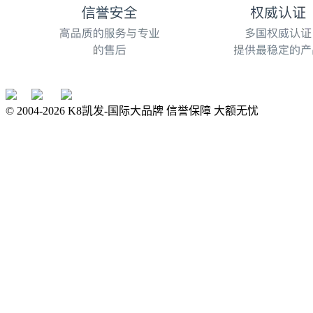
© 2004-
2026
K8凯发-国际大品牌 信誉保障 大额无忧