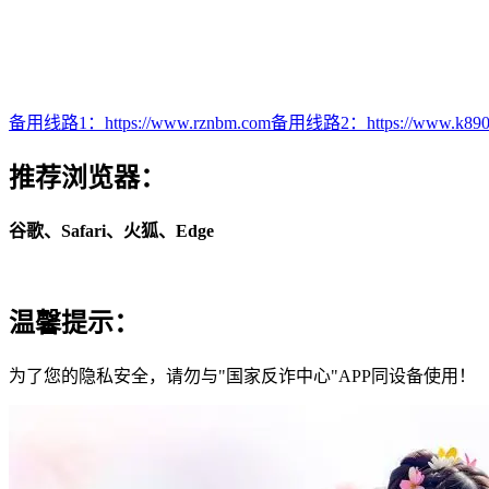
备用线路
1
：
https://www.rznbm.com
备用线路
2
：
https://www.k89
推荐浏览器：
谷歌、Safari、火狐、Edge
温馨提示：
为了您的隐私安全，请勿与"国家反诈中心"APP同设备使用！