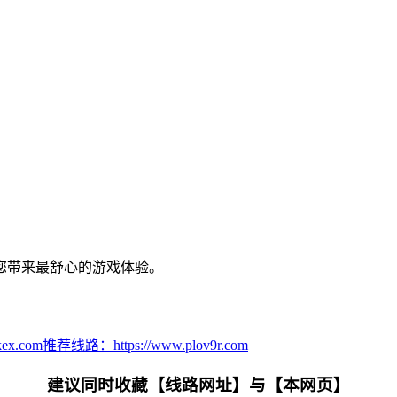
您带来最舒心的游戏体验。
kex.com
推荐线路：
https://www.plov9r.com
建议同时收藏【线路网址】与【本网页】