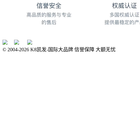
© 2004-
2026
K8凯发-国际大品牌 信誉保障 大额无忧