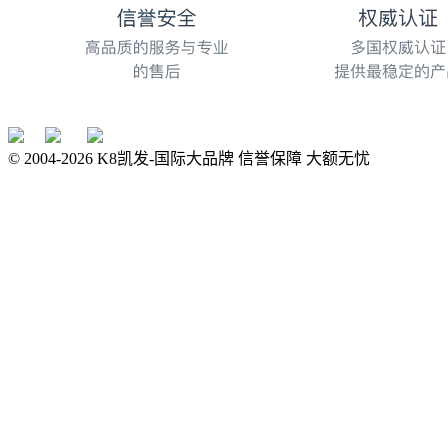
© 2004-
2026
K8凯发-国际大品牌 信誉保障 大额无忧