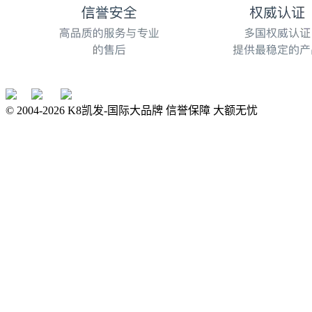
© 2004-
2026
K8凯发-国际大品牌 信誉保障 大额无忧