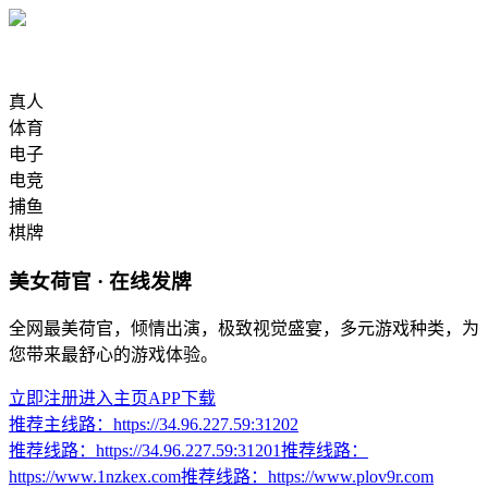
真人
体育
电子
电竞
捕鱼
棋牌
美女荷官 · 在线发牌
全网最美荷官，倾情出演，极致视觉盛宴，多元游戏种类，为
您带来最舒心的游戏体验。
立即注册
进入主页
APP下载
推荐主线路：
https://34.96.227.59:31202
推荐线路：
https://34.96.227.59:31201
推荐线路：
https://www.1nzkex.com
推荐线路：
https://www.plov9r.com