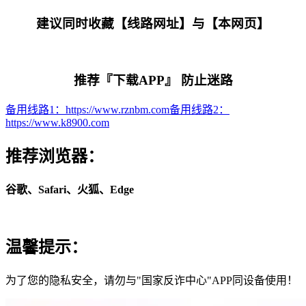
建议同时收藏【线路网址】与【本网页】
推荐『下载APP』 防止迷路
备用线路
1
：
https://www.rznbm.com
备用线路
2
：
https://www.k8900.com
推荐浏览器：
谷歌、Safari、火狐、Edge
温馨提示：
为了您的隐私安全，请勿与"国家反诈中心"APP同设备使用！