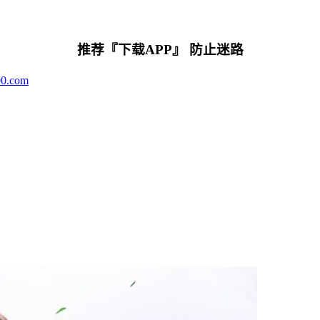
推荐『下载APP』 防止迷路
00.com