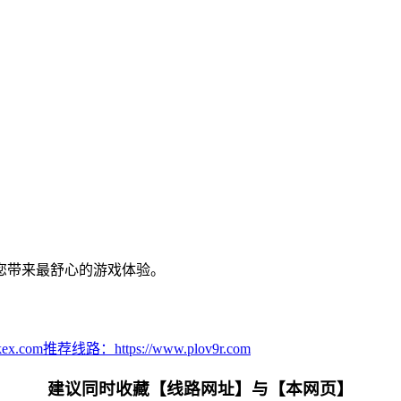
您带来最舒心的游戏体验。
kex.com
推荐线路：
https://www.plov9r.com
建议同时收藏【线路网址】与【本网页】